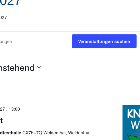
2027
2027
Veranstaltungen suchen
nstehend
tum
len.
27 , 13:00
t
dfesthalle
CX7F+7Q Weidenthal, Weidenthal,