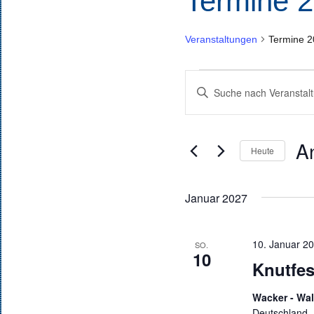
Termine 
Veranstaltungen
Termine 
Veranstaltungen
Veranstaltungen
Bitte
Suche
Schlüsselwort
und
eingeben.
A
Suche
Ansichten,
Heute
nach
Navigation
Da
Veranstaltungen
wäh
Januar 2027
Schlüsselwort.
10. Januar 20
SO.
10
Knutfes
Wacker - Wal
Deutschland