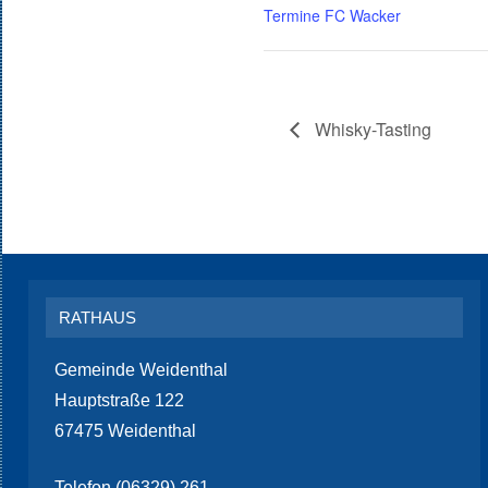
Termine FC Wacker
Whisky-Tasting
RATHAUS
Gemeinde Weidenthal
Hauptstraße 122
67475 Weidenthal
Telefon (06329) 261