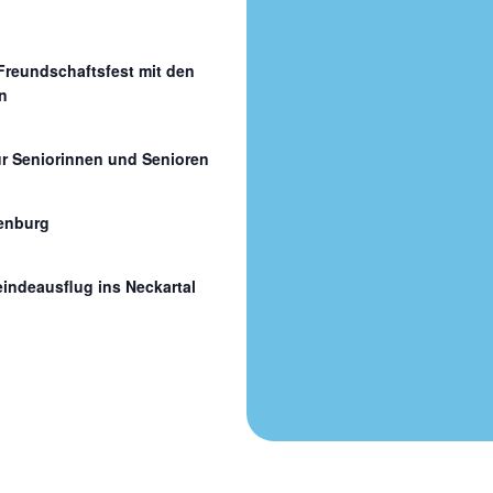
 Freundschaftsfest mit den
n
ür Seniorinnen und Senioren
enburg
indeausflug ins Neckartal