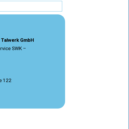
 Talwerk GmbH
rvice SWK –
ße 122