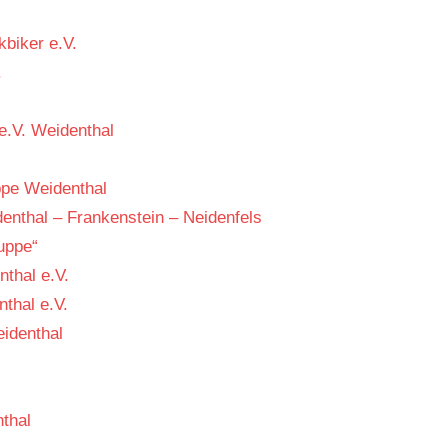
biker e.V.
.
e.V. Weidenthal
ppe Weidenthal
enthal – Frankenstein – Neidenfels
uppe“
thal e.V.
thal e.V.
identhal
thal