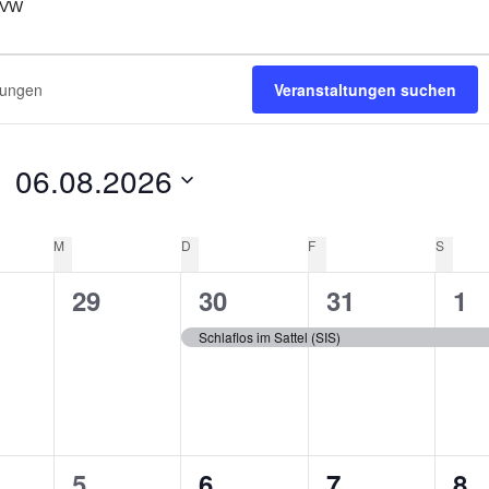
TVW
Veranstaltungen suchen
06.08.2026
Datum
G
M
MITTWOCH
D
DONNERSTAG
F
FREITAG
S
SAMST
wählen.
0
1
1
1
29
30
31
1
en,
nstaltungen,
Veranstaltungen,
Veranstaltung,
Veranstaltun
Ve
Schlaflos im Sattel (SIS)
0
0
0
0
5
6
7
8