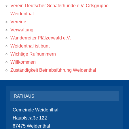
Verein Deutscher Schäferhunde e.V. Ortsgruppe
Weidenthal
Vereine
Verwaltung
Wanderreiter Pfälzerwald e.V.
Weidenthal ist bunt
Wichtige Rufnummern
Willkommen
Zuständigkeit Betriebsführung Weidenthal
RATHAUS
Gemeinde Weidenthal
Hauptstraße 122
67475 Weidenthal